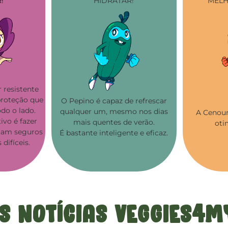
!
HIDRATAR!
MELH
 resistente
proteção que
O Pepino é capaz de refrescar
odo o lado.
qualquer um, mesmo nos dias
A Cenour
ivo é fazer
mais quentes de verão.
oti
tam seguros
É bastante inteligente e eficaz.
difíceis.
s NotÍcias Veggies4