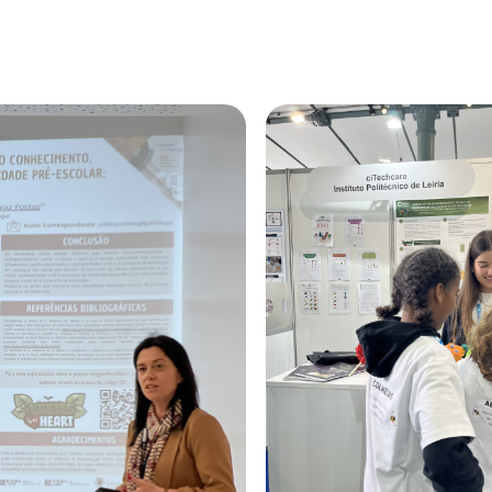
6 de Abril, 2025
Veggies4myHeart
Fórum Nacional Cl
Ciência Viva Na Es