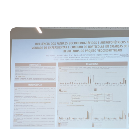
14 de Maio, 2025
Veggies4myHeart No XXIV
Congresso De Nutrição E
Alimentação