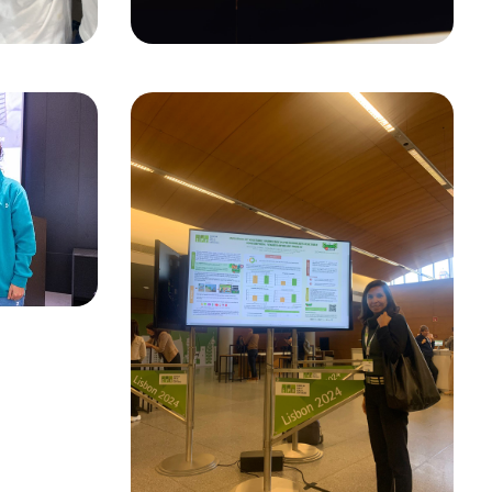
Na 3ª
sso De
l Da
22 de Novembro, 2024
Veggies4myHeart Na
European Public Health
Conference (EPHC)