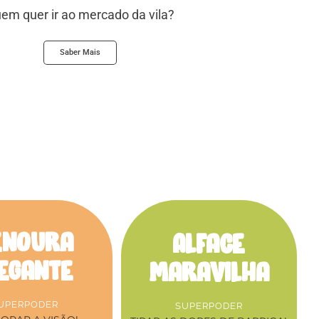
em quer ir ao mercado da vila?
Saber Mais
enoura
Alface
legante
Maravilha
UPERPODER
SUPERPODER