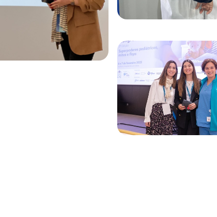
9 de Fevereiro, 2025
Veggies4myHeart 
Edição Do Congre
Pediatria | Hospita
Luz