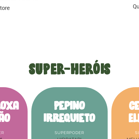
Qu
tore
SUPER-HERÓIS
roxa
Pepino
C
ão
Irrequieto
E
ER
SUPERPODER
S