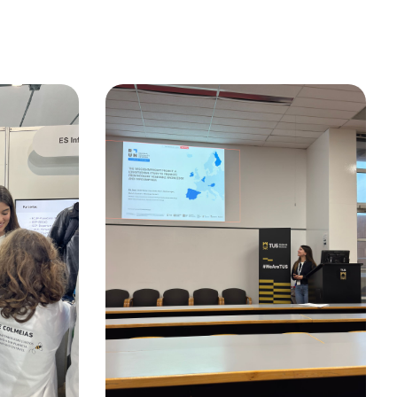
20 de Fevereiro, 2025
Veggies4myHeart No
 No
RUN-EU Student
ubes
Research Colloquium
cola
2025