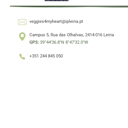
veggies4myheart@ipleiria.pt
Campus 5, Rua das Olhalvas, 2414-016 Leiria
GPS:
39°44’36.8″N 8°47’32.0″W
+351 244 845 050