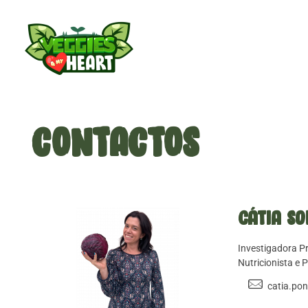
Veggies 4 My Heart
CONTACTOS
Cátia So
Investigadora Pr
Nutricionista e 
catia.pon