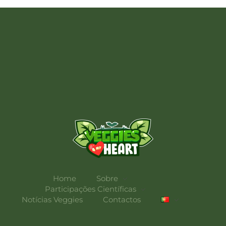
Veggies 4 My Heart
Home
Sobre
Participações Científicas
Notícias Veggies
Contactos